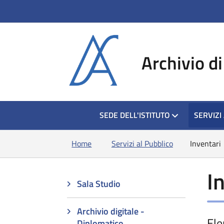
si apre in una nu
Archivio di
HOME
SEDE DELL'ISTITUTO
SERVIZI
Home
Servizi al Pubblico
Inventari
I
Sala Studio
Archivio digitale -
Ele
Diplomatico