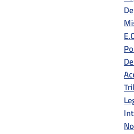
De
Mi
E.
Po
De
Ac
Tr
Le
In
Nob