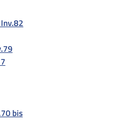
 Inv.82
v.79
77
.70 bis