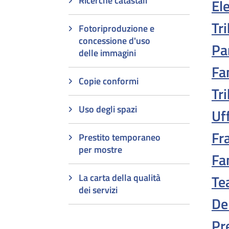
Ricerche catastali
El
Tr
Fotoriproduzione e
concessione d'uso
Pa
delle immagini
Fa
Copie conformi
Tr
Uso degli spazi
Uf
Fr
Prestito temporaneo
per mostre
Fa
La carta della qualità
Te
dei servizi
De
Pr