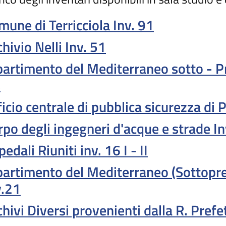
mune di Terricciola Inv. 91
hivio Nelli Inv. 51
partimento del Mediterraneo sotto - Pr
s
icio centrale di pubblica sicurezza di 
rpo degli ingegneri d'acque e strade I
edali Riuniti inv. 16 I - II
partimento del Mediterraneo (Sottopref
v.21
hivi Diversi provenienti dalla R. Prefe