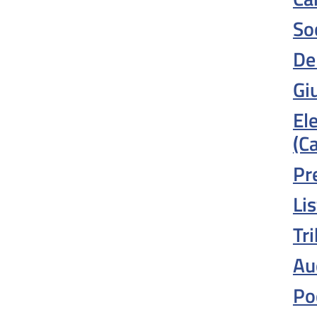
So
De
Giu
El
(C
Pr
Lis
Tri
Au
Po