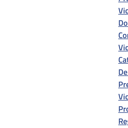
Vi
Do
Co
Vi
Ca
De
Pr
Vic
Pr
Re