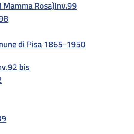
 di Mamma Rosa)Inv.99
.98
Comune di Pisa 1865-1950
nv.92 bis
2
89