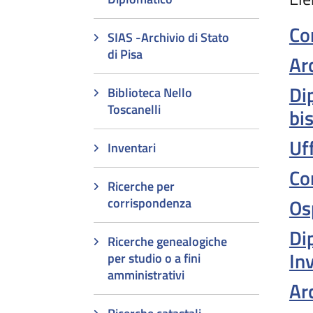
Co
SIAS -Archivio di Stato
di Pisa
Arc
Di
Biblioteca Nello
Toscanelli
bi
Uff
Inventari
Co
Ricerche per
Osp
corrispondenza
Di
Ricerche genealogiche
In
per studio o a fini
amministrativi
Arc