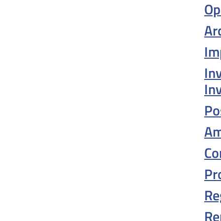
Op
Arc
Im
In
In
Po
Am
Co
Pro
Reg
Re