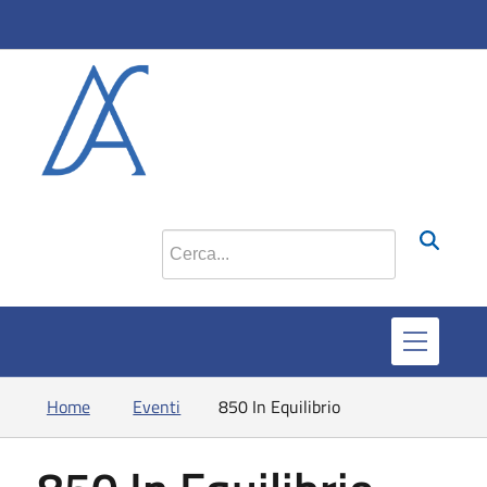
si apr
Cerca nel sito
Home
Eventi
850 In Equilibrio