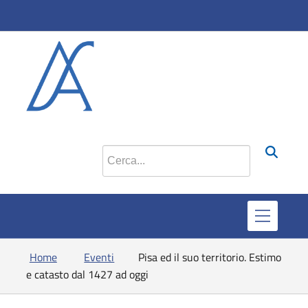
si apr
Cerca nel sito
Home
Eventi
Pisa ed il suo territorio. Estimo
e catasto dal 1427 ad oggi